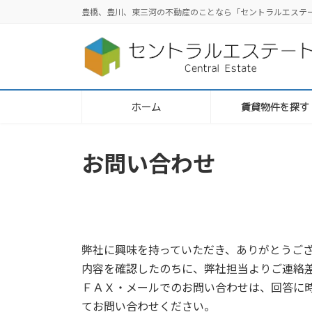
コ
ナ
豊橋、豊川、東三河の不動産のことなら「セントラルエステ
ン
ビ
テ
ゲ
ン
ー
ツ
シ
へ
ョ
ス
ン
ホーム
賃貸物件を探す
キ
に
ッ
移
お問い合わせ
プ
動
弊社に興味を持っていただき、ありがとうご
内容を確認したのちに、弊社担当よりご連絡
ＦＡＸ・メールでのお問い合わせは、回答に
てお問い合わせください。