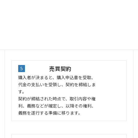
応が来ているかご報告します。
購入希望者が現れたら現地を見学しても
らうことになります。
その際売却物件の清掃、整理整頓など出
来る限りのメンテナンスを心がけておき
ましょう。
売買契約
5
購入者が決まると、購入申込書を受取、
代金の支払いを受領し、契約を締結しま
す。
契約が締結された時点で、取引内容や権
利、義務などが確定し、以降その権利、
義務を遂行する準備に移ります。