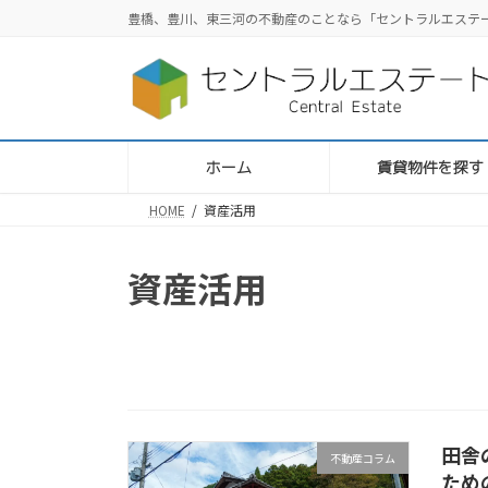
コ
ナ
豊橋、豊川、東三河の不動産のことなら「セントラルエステ
ン
ビ
テ
ゲ
ン
ー
ツ
シ
へ
ョ
ス
ン
ホーム
賃貸物件を探す
キ
に
HOME
資産活用
ッ
移
プ
動
資産活用
田舎
不動産コラム
ため