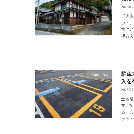
2025年
「実家
い…」
物件と
押さえ
駐車
不動産コラム
入を
2025年
土地活
す。初
る一方
ット・