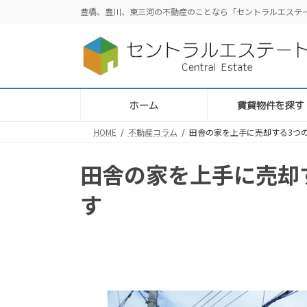
コ
ナ
豊橋、豊川、東三河の不動産のことなら「セントラルエステ
ン
ビ
テ
ゲ
ン
ー
ツ
シ
へ
ョ
ス
ン
ホーム
賃貸物件を探す
キ
に
HOME
不動産コラム
田舎の家を上手に売却する3つ
ッ
移
プ
動
田舎の家を上手に売却
す