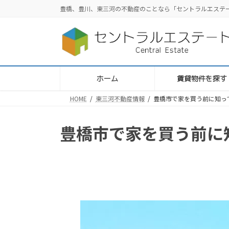
コ
ナ
豊橋、豊川、東三河の不動産のことなら「セントラルエステ
ン
ビ
テ
ゲ
ン
ー
ツ
シ
へ
ョ
ス
ン
ホーム
賃貸物件を探す
キ
に
HOME
東三河不動産情報
豊橋市で家を買う前に知っ
ッ
移
プ
動
豊橋市で家を買う前に