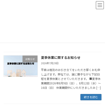
コ
ナ
ン
ビ
テ
ゲ
ン
ー
HOME
お知らせ
ツ
シ
へ
ョ
ス
ン
お知らせ
キ
に
ッ
移
プ
動
夏季休業に関するお知らせ
お知らせ
2026年7月29日
平素は格別のお引き立てをいただき厚くお礼申
し上げます。弊社では、誠に勝手ながら下記日
程を夏季休業とさせていただきます。 ■夏季休
業期間2026年8月9日（日）、8月12日（水）～
16日（日） 休業期間中にいただきましたお […]
続きを読む