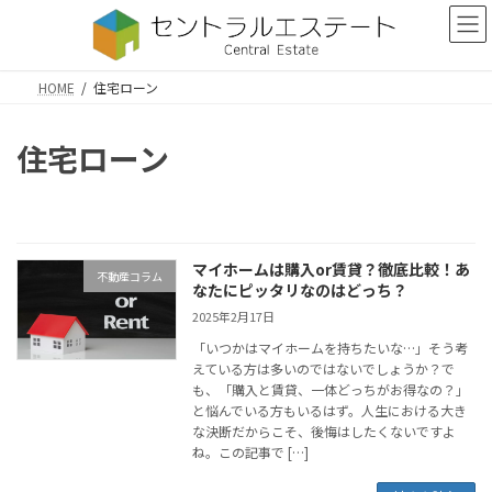
コ
ナ
ン
ビ
テ
ゲ
ン
ー
HOME
住宅ローン
ツ
シ
へ
ョ
ス
ン
住宅ローン
キ
に
ッ
移
プ
動
マイホームは購入or賃貸？徹底比較！あ
不動産コラム
なたにピッタリなのはどっち？
2025年2月17日
「いつかはマイホームを持ちたいな…」そう考
えている方は多いのではないでしょうか？で
も、「購入と賃貸、一体どっちがお得なの？」
と悩んでいる方もいるはず。人生における大き
な決断だからこそ、後悔はしたくないですよ
ね。この記事で […]