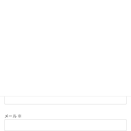
メールアドレスが公開されることはありません。
※
が付いている
欄は必須項目です
コメント
※
名前
※
メール
※