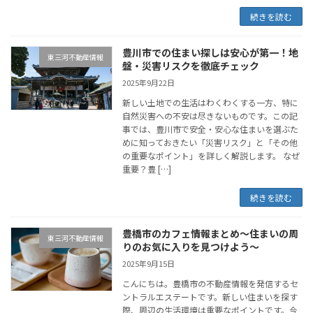
続きを読む
豊川市での住まい探しは安心が第一！地
東三河不動産情報
盤・災害リスクを徹底チェック
2025年9月22日
新しい土地での生活はわくわくする一方、特に
自然災害への不安は尽きないものです。この記
事では、豊川市で安全・安心な住まいを選ぶた
めに知っておきたい「災害リスク」と「その他
の重要なポイント」を詳しく解説します。 なぜ
重要？豊 […]
続きを読む
豊橋市のカフェ情報まとめ～住まいの周
東三河不動産情報
りのお気に入りを見つけよう～
2025年9月15日
こんにちは。豊橋市の不動産情報を発信するセ
ントラルエステートです。新しい住まいを探す
際、周辺の生活環境は重要なポイントです。今