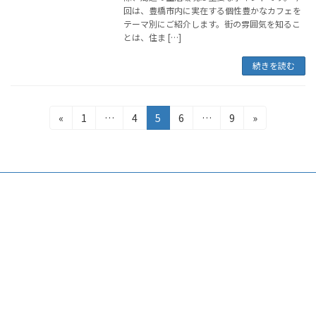
回は、豊橋市内に実在する個性豊かなカフェを
テーマ別にご紹介します。街の雰囲気を知るこ
とは、住ま […]
続きを読む
投
固
固
固
固
固
«
1
…
4
5
6
…
9
»
定
定
定
定
定
稿
ペ
ペ
ペ
ペ
ペ
の
ー
ー
ー
ー
ー
ジ
ジ
ジ
ジ
ジ
ペ
ー
ジ
送
り