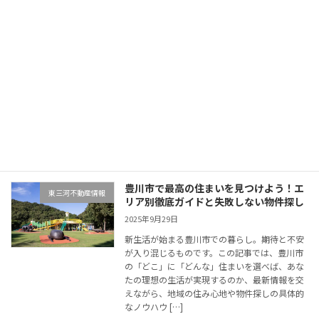
豊橋市で“子育て世帯”が選ぶべき住まい
不動産コラム
条件ベスト5
2025年10月6日
この記事に掲載されている情報は作成時点の公
的データや各種公式情報をもとにしています。
最新情報は必ず各機関の公式サイトでご確認く
ださい。 はじめに 子育て世帯が安心して暮ら
せる住まいを選ぶ際、「学校・保育」「医療・
買い物」 […]
続きを読む
豊川市で最高の住まいを見つけよう！エ
東三河不動産情報
リア別徹底ガイドと失敗しない物件探し
2025年9月29日
新生活が始まる豊川市での暮らし。期待と不安
が入り混じるものです。この記事では、豊川市
の「どこ」に「どんな」住まいを選べば、あな
たの理想の生活が実現するのか、最新情報を交
えながら、地域の住み心地や物件探しの具体的
なノウハウ […]