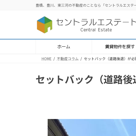
コ
ナ
豊橋、豊川、東三河の不動産のことなら「セントラルエステ
ン
ビ
テ
ゲ
ン
ー
ツ
シ
へ
ョ
ス
ン
ホーム
賃貸物件を探す
キ
に
HOME
不動産コラム
セットバック（道路後退）が必
ッ
移
プ
動
セットバック（道路後