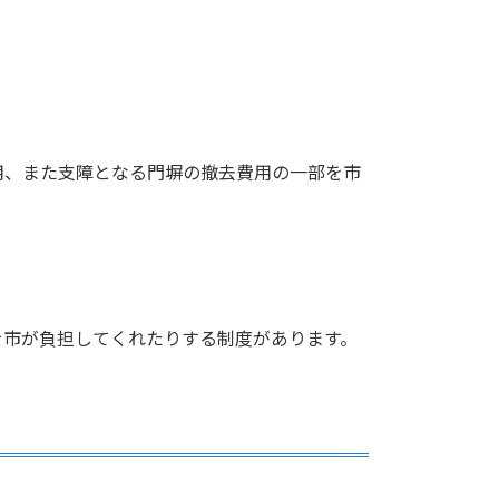
。
用、また支障となる門塀の撤去費用の一部を市
を市が負担してくれたりする制度があります。