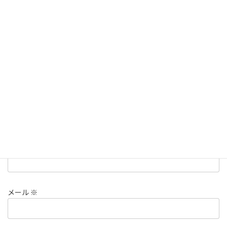
メールアドレスが公開されることはありません。
※
が付いている
欄は必須項目です
コメント
※
名前
※
メール
※