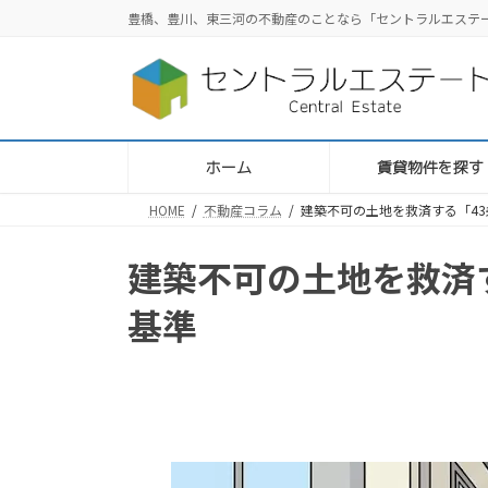
コ
ナ
豊橋、豊川、東三河の不動産のことなら「セントラルエステ
ン
ビ
テ
ゲ
ン
ー
ツ
シ
へ
ョ
ス
ン
ホーム
賃貸物件を探す
キ
に
HOME
不動産コラム
建築不可の土地を救済する「43
ッ
移
プ
動
建築不可の土地を救済す
基準