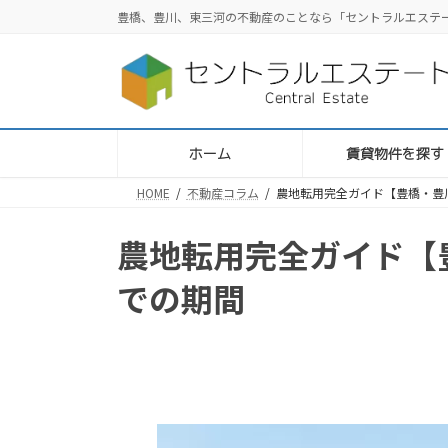
コ
ナ
豊橋、豊川、東三河の不動産のことなら「セントラルエステ
ン
ビ
テ
ゲ
ン
ー
ツ
シ
へ
ョ
ス
ン
ホーム
賃貸物件を探す
キ
に
HOME
不動産コラム
農地転用完全ガイド【豊橋・豊
ッ
移
プ
動
農地転用完全ガイド【
での期間